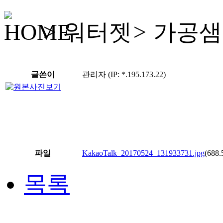
>
워터젯
>
가공샘
글쓴이
관리자 (IP: *.195.173.22)
티타늄 볼트 너트 와샤 스프링 바스켓 그릇 박스 링 반지 숟가락 코일 
용기 히팅 냉각 코일 임펠라 삽 압력 안경 안경테 원형 티타늄 일체 필
플렌저 플렌져 거름망 여과 용기 인체무해 독성 지르코늄 하스텔로이 ZR A
티타늄관 파이프 튜브 티타늄 와이어 엘보 기성 티 배관 리듀서 타공판 절
파일
KakaoTalk_20170524_131933731.jpg
(688.
목록