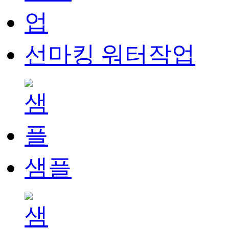
선마킹 워터작업
샘플