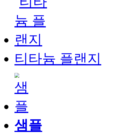
티타늄 플랜지
샘플