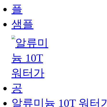
샘플
알류미늄 10T 워터