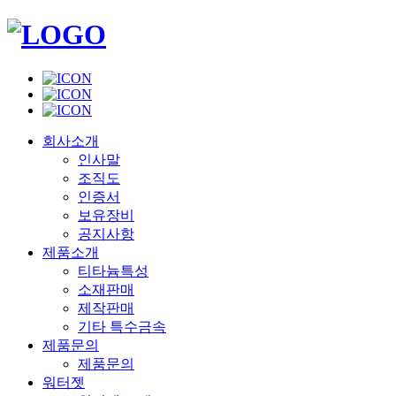
회사소개
인사말
조직도
인증서
보유장비
공지사항
제품소개
티타늄특성
소재판매
제작판매
기타 특수금속
제품문의
제품문의
워터젯