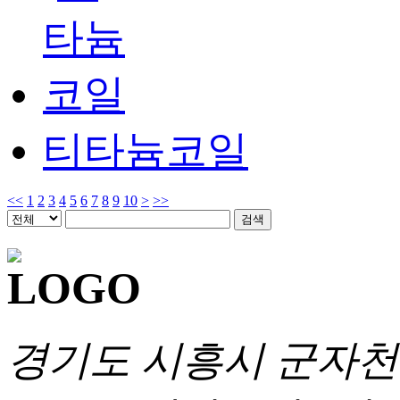
티타늄코일
<<
1
2
3
4
5
6
7
8
9
10
>
>>
경기도 시흥시 군자천로