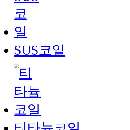
SUS코일
티타늄코일