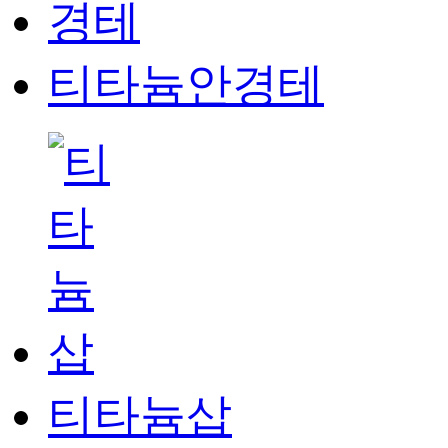
티타늄안경테
티타늄삽