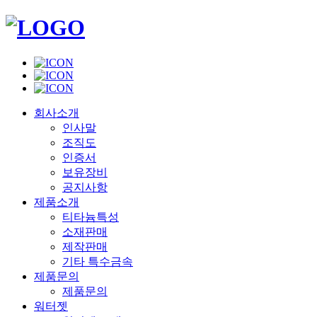
회사소개
인사말
조직도
인증서
보유장비
공지사항
제품소개
티타늄특성
소재판매
제작판매
기타 특수금속
제품문의
제품문의
워터젯