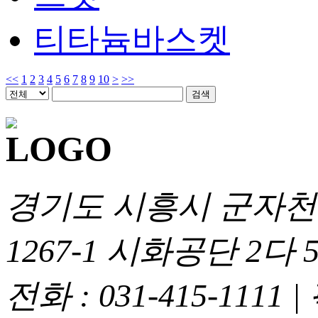
티타늄바스켓
<<
1
2
3
4
5
6
7
8
9
10
>
>>
경기도 시흥시 군자천로
1267-1 시화공단 2다 5
전화 : 031-415-1111
|