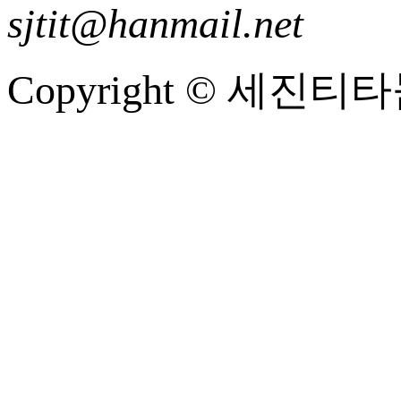
sjtit@hanmail.net
Copyright © 세진티타늄 A